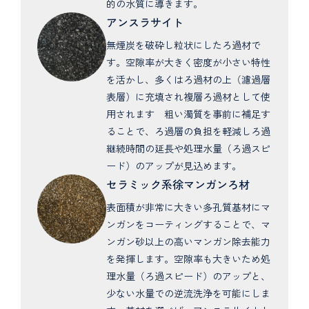
的の水質に導きます。
アンスラサイト
無煙炭を破砕し粒状にしたろ過材で
す。空隙率が大きく密度が小さい特性
を活かし、多くはろ過材の上（濾過層
表層）に充填され複層ろ過材として使
用されます 粗い濁質を事前に補足す
ることで、ろ過層の負担を軽減しろ過
継続時間の延長や処理水量（ろ過スピ
ード）のアップが見込めます。
セラミック系徐マンガンろ材
表面積が非常に大きい多孔質基材にマ
ンガンをコーティングすることで、マ
ンガン砂以上の高いマンガン除去能力
を発揮します。空隙率も大きいため処
理水量（ろ過スピード）のアップと、
少ない水量での逆流洗浄を可能にしま