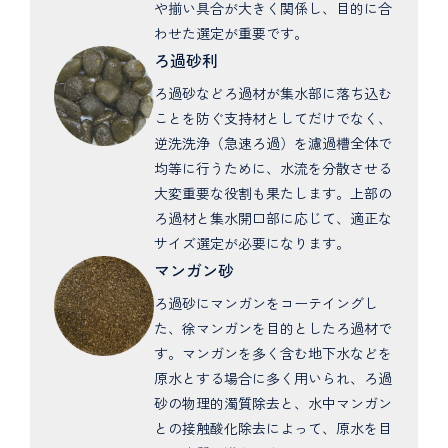
や揃い具合が大きく関係し、目的に合
わせた選定が重要です。
ろ過砂利
ろ過砂などろ過材が集水部に落ち込む
ことを防ぐ支持材としてだけでなく、
逆洗洗浄（急速ろ過）を濾過槽全体で
均等に行うために、水流を分散させる
大変重要な役割も果たします。上部の
ろ過材と集水開口部に応じて、適正な
サイズ選定が必要になります。
マンガン砂
ろ過砂にマンガンをコーテイングし
た、徐マンガンを目的としたろ過材で
す。マンガンを多く含む地下水などを
原水とする場合に多く用いられ、ろ過
砂の物理的濁質除去と、水中マンガン
との接触酸化除去によって、原水を目