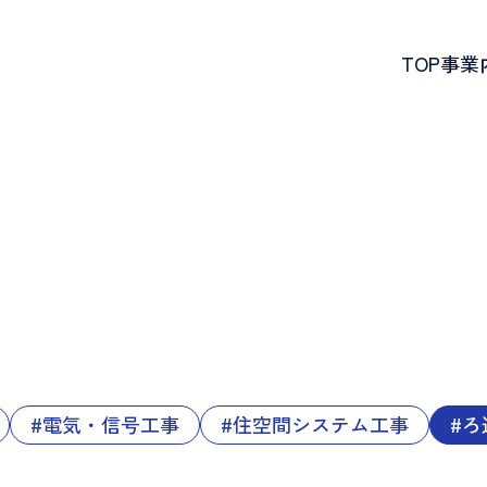
TOP
事業
#電気・信号工事
#住空間システム工事
#ろ