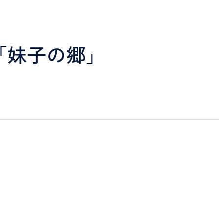
「妹子の郷」